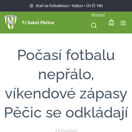
Staň se fotbalistou • Nábor • Út Čt 16h
Hledat
TJ Sokol Pěčice
Počasí fotbalu
nepřálo,
víkendové zápasy
Pěčic se odkládají
13.09.2024