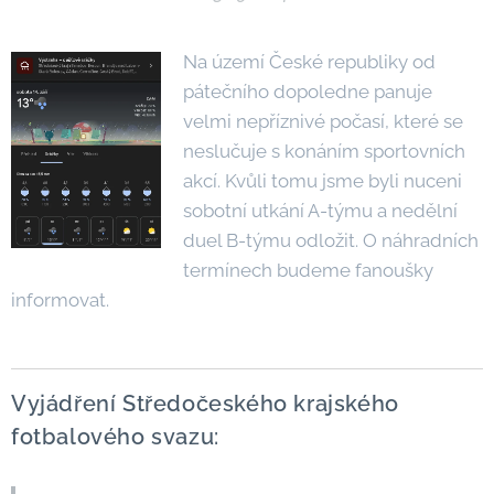
Na území České republiky od
pátečního dopoledne panuje
velmi nepříznivé počasí, které se
neslučuje s konáním sportovních
akcí. Kvůli tomu jsme byli nuceni
sobotní utkání A-týmu a nedělní
duel B-týmu odložit. O náhradních
termínech budeme fanoušky
informovat.
Vyjádření Středočeského krajského
fotbalového svazu: