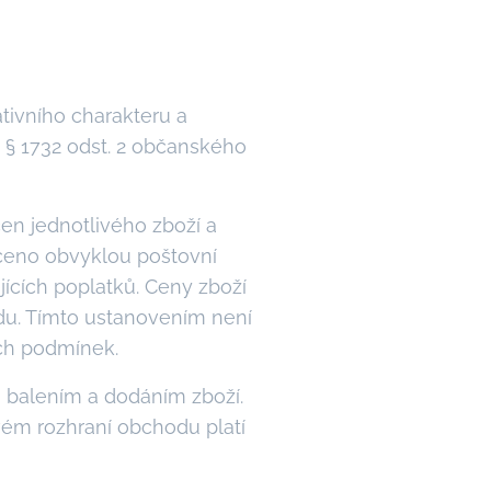
ivního charakteru a
 § 1732 odst. 2 občanského
en jednotlivého zboží a
áceno obvyklou poštovní
ících poplatků. Ceny zboží
du. Tímto ustanovením není
ch podmínek.
 balením a dodáním zboží.
ém rozhraní obchodu platí