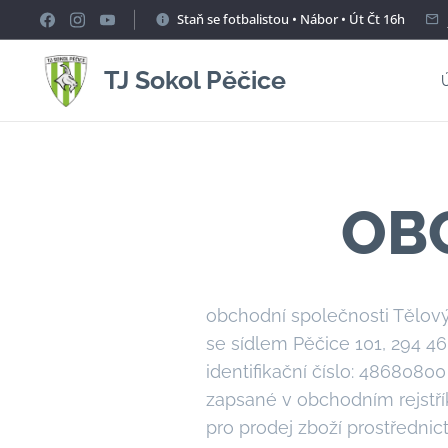
Staň se fotbalistou • Nábor • Út Čt 16h
TJ Sokol Pěčice
OB
obchodní společnosti
Tělový
se sídlem Pěčice 101, 294 46
identifikační číslo: 48680800
zapsané v obchodním rejstří
pro prodej zboží prostředni