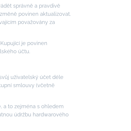
uvádět správně a pravdivě
h změně povinen aktualizovat.
ávajícím považovány za
Kupující je povinen
lského účtu.
svůj uživatelský účet déle
 kupní smlouvy (včetně
ě, a to zejména s ohledem
nutnou údržbu hardwarového