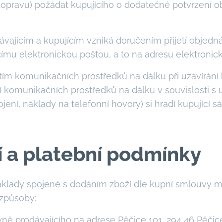
pravu) požádat kupujícího o dodatečné potvrzení o
vajícím a kupujícím vzniká doručením přijetí objednáv
ímu elektronickou poštou, a to na adresu elektronick
itím komunikačních prostředků na dálku při uzavírán
ití komunikačních prostředků na dálku v souvislosti 
jení, náklady na telefonní hovory) si hradí kupující 
í a platební podmínky
áklady spojené s dodáním zboží dle kupní smlouvy mů
 způsoby:
vně prodávajícího na adrese Pěčice 101, 294 46 Pěčic