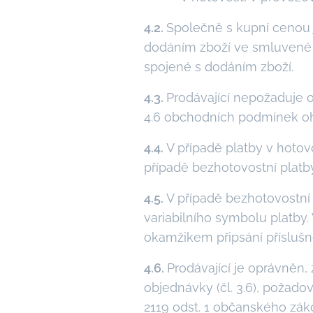
4.2.
Společně s kupní cenou j
dodáním zboží ve smluvené v
spojené s dodáním zboží.
4.3.
Prodávající nepožaduje o
4.6 obchodních podmínek oh
4.4.
V případě platby v hotovo
případě bezhotovostní platb
4.5.
V případě bezhotovostní
variabilního symbolu platby.
okamžikem připsání příslušné
4.6.
Prodávající je oprávněn
objednávky (čl. 3.6), požado
2119 odst. 1 občanského zák