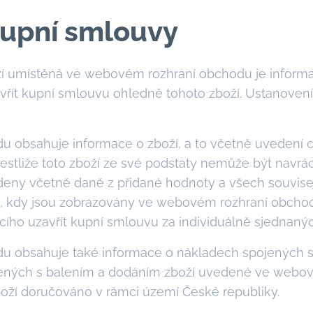
kupní smlouvy
í umístěná ve webovém rozhraní obchodu je informat
avřít kupní smlouvu ohledně tohoto zboží. Ustanovení
 obsahuje informace o zboží, a to včetně uvedení c
 jestliže toto zboží ze své podstaty nemůže být navr
deny včetně daně z přidané hodnoty a všech souvisej
bu, kdy jsou zobrazovány ve webovém rozhraní obcho
ího uzavřít kupní smlouvu za individuálně sjednaný
u obsahuje také informace o nákladech spojených s
ených s balením a dodáním zboží uvedené ve webov
boží doručováno v rámci území České republiky.