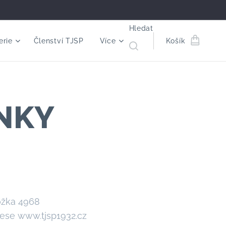
Hledat
erie
Členství TJSP
Více
Košík
NKY
ožka 4968
rese www.tjsp1932.cz