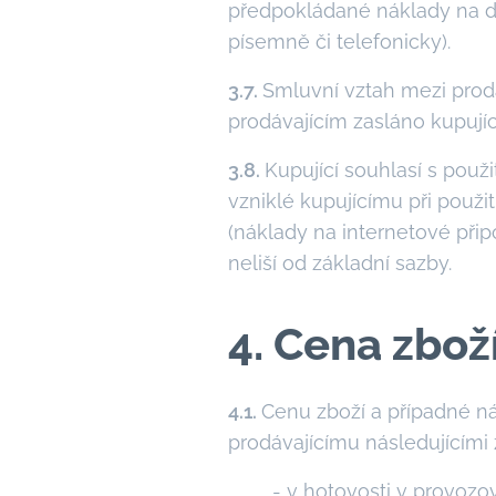
předpokládané náklady na do
písemně či telefonicky).
3.7.
Smluvní vztah mezi prodá
prodávajícím zasláno kupujíc
3.8.
Kupující souhlasí s použ
vzniklé kupujícímu při použ
(náklady na internetové připo
neliší od základní sazby.
4. Cena zbož
4.1.
Cenu zboží a případné n
prodávajícímu následujícími
- v hotovosti v provozo