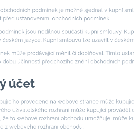
obchodních podmínek je možné sjednat v kupní sml
t před ustanoveními obchodních podmínek.
odmínek jsou nedílnou součástí kupní smlouvy. Kup
 českém jazyce. Kupní smlouvu lze uzavřít v českém
ek může prodávající měnit či doplňovat. Tímto ust
po dobu účinnosti předchozího znění obchodních pod
ký účet
upujícího provedené na webové stránce může kupujíc
vého uživatelského rozhraní může kupující provádět o
adě, že to webové rozhraní obchodu umožňuje, může k
ímo z webového rozhraní obchodu.