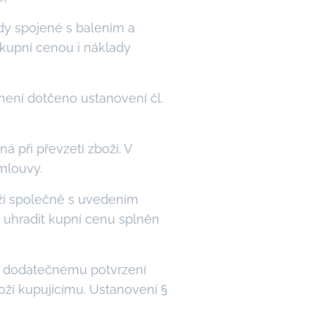
ady spojené s balením a
 kupní cenou i náklady
není dotčeno ustanovení čl.
á při převzetí zboží. V
mlouvy.
oží společně s uvedením
o uhradit kupní cenu splněn
 k dodatečnému potvrzení
oží kupujícímu. Ustanovení §