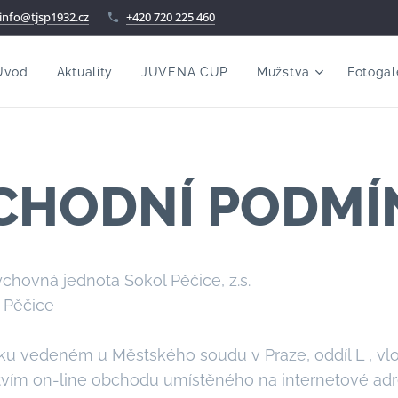
info@tjsp1932.cz
+420 720 225 460
Úvod
Aktuality
JUVENA CUP
Mužstva
Fotogal
CHODNÍ PODMÍ
chovná jednota Sokol Pěčice, z.s.
 Pěčice
ku vedeném u Městského soudu v Praze, oddíl L , vl
ctvím on-line obchodu umístěného na internetové ad