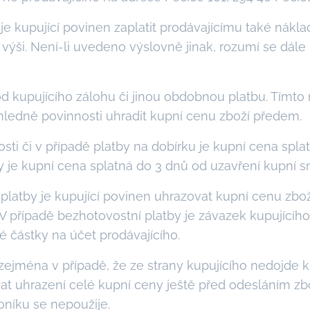
e kupující povinen zaplatit prodávajícímu také nákl
ýši. Není-li uvedeno výslovně jinak, rozumí se dále
d kupujícího zálohu či jinou obdobnou platbu. Tímto 
ledně povinnosti uhradit kupní cenu zboží předem.
sti či v případě platby na dobírku je kupní cena splatn
y je kupní cena splatná do 3 dnů od uzavření kupní s
 platby je kupující povinen uhrazovat kupní cenu zb
 V případě bezhotovostní platby je závazek kupujícíh
 částky na účet prodávajícího.
, zejména v případě, že ze strany kupujícího nedojde
vat uhrazení celé kupní ceny ještě před odesláním zb
oníku se nepoužije.