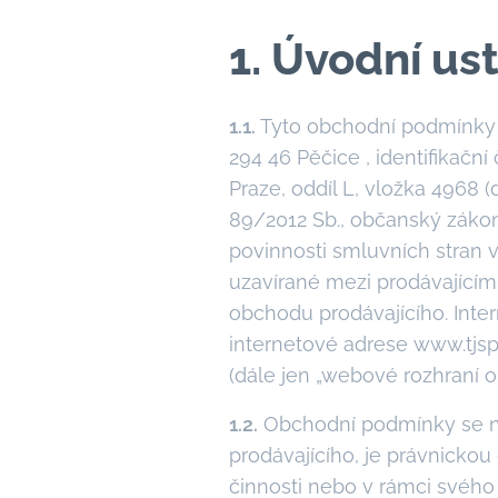
1. Úvodní us
1.1.
Tyto obchodní podmínky (
294 46 Pěčice , identifikač
Praze, oddíl L, vložka 4968 (
89/2012 Sb., občanský zákon
povinnosti smluvních stran v
uzavírané mezi prodávajícím 
obchodu prodávajícího. Int
internetové adrese www.tjsp1
(dále jen „webové rozhraní o
1.2.
Obchodní podmínky se nev
prodávajícího, je právnickou
činnosti nebo v rámci svéh