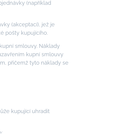
bjednávky (například
ky (akceptací), jež je
é pošty kupujícího.
í kupní smlouvy. Náklady
s uzavřením kupní smlouvy
sám, přičemž tyto náklady se
že kupující uhradit
e;