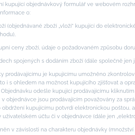
lní kupující objednávkový formulář ve webovém roz
informace o:
í (objednávané zboží „vloží“ kupující do elektronic
hodu),
upní ceny zboží, údaje o požadovaném způsobu doru
dech spojených s dodáním zboží (dále společně jen j
y prodávajícímu je kupujícímu umožněno zkontrolova
a to i s ohledem na možnost kupujícího zjišťovat a opr
 Objednávku odešle kupující prodávajícímu kliknutím 
v objednávce jsou prodávajícím považovány za sprá
 obdržení kupujícímu potvrdí elektronickou poštou, a
uživatelském účtu či v objednávce (dále jen „elektro
vněn v závislosti na charakteru objednávky (množství 