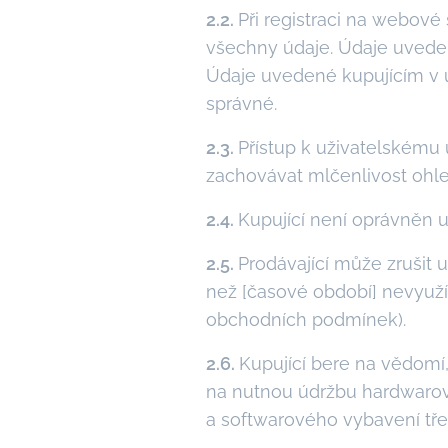
2.2.
Při registraci na webové
všechny údaje. Údaje uvedené
Údaje uvedené kupujícím v u
správné.
2.3.
Přístup k uživatelskému
zachovávat mlčenlivost ohle
2.4.
Kupující není oprávněn 
2.5.
Prodávající může zrušit u
než [časové období] nevyužív
obchodních podmínek).
2.6.
Kupující bere na vědomí
na nutnou údržbu hardwarov
a softwarového vybavení tře