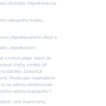
hraní obchodu. Objednávkový
kého nákupního košíku
čení objednávaného zboží a
ako „objednávka“).
t a měnit údaje, které do
avovat chyby vzniklé při
na tlačítko „Dokončit
vné. Prodávající neprodleně
 to na adresu elektronické
nická adresa kupujícího“).
zboží, výše kupní ceny,