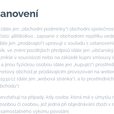
tanovení
dále jen „obchodní podmínky“) obchodní společnosti 
ní číslo: 48680800 , zapsané v obchodním rejstříku 
dále jen „prodávající“) upravují v souladu s ustanovení
ík, ve znění pozdějších předpisů (dále jen „občanský
zniklé v souvislosti nebo na základě kupní smlouvy (
a jinou fyzickou osobou (dále jen „kupující“) prostře
ernetový obchod je prodávajícím provozován na webo
932.cz (dále jen „webová stránka“), a to prostřednic
bchodu“).
ztahují na případy, kdy osoba, která má v úmyslu n
 osobou či osobou, jež jedná při objednávání zboží v
o samostatného výkonu povolání.