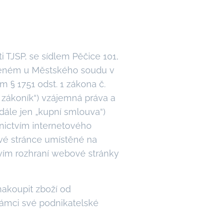
TJSP, se sídlem Pěčice 101,
vedeném u Městského soudu v
m § 1751 odst. 1 zákona č.
 zákoník“) vzájemná práva a
dále jen „kupní smlouva“)
dnictvím internetového
vé stránce umístěné na
tvím rozhraní webové stránky
akoupit zboží od
 rámci své podnikatelské