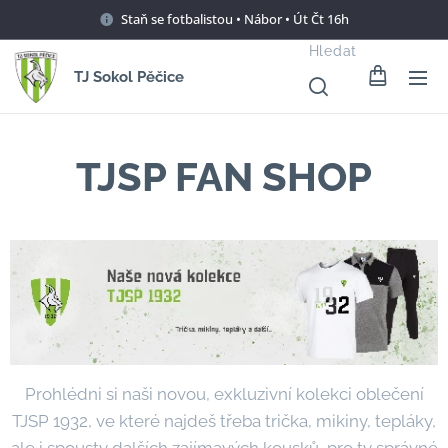
Staň se fotbalistou • Nábor • Út Čt 16h
Hledat
TJ Sokol Pěčice
TJSP FAN SHOP
Prohlédni si naši novou, exkluzivní kolekci oblečení
TJSP 1932, ve které najdeš třeba trička, mikiny, tepláky,
ale i spousty dalších zajímavých kousků, pro ty správné