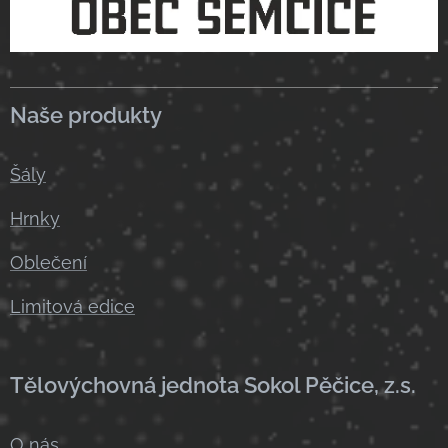
Naše produkty
Šály
Hrnky
Oblečení
Limitová edice
Tělovýchovná jednota Sokol Pěčice, z.s.
O nás