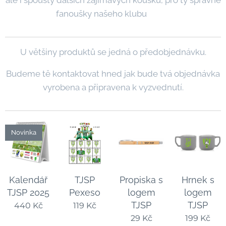
fanoušky našeho klubu 💚🤍
U většiny produktů se jedná o předobjednávku.
Budeme tě kontaktovat hned jak bude tvá objednávka
vyrobena a připravena k vyzvednutí.
Novinka
Kalendář
TJSP
Propiska s
Hrnek s
TJSP 2025
Pexeso
logem
logem
TJSP
TJSP
440
Kč
119
Kč
29
Kč
199
Kč