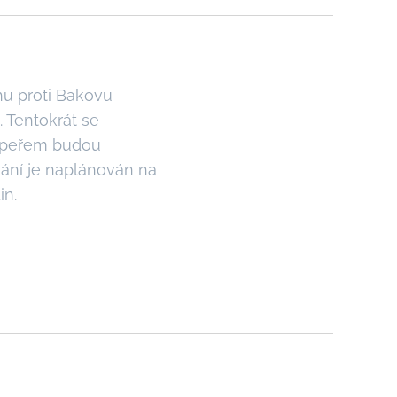
 proti Bakovu
. Tentokrát se
oupeřem budou
kání je naplánován na
in.