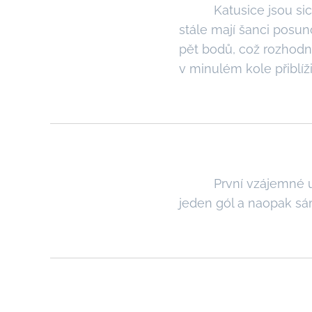
Katusice jsou sice a
stále mají šanci posun
pět bodů, což rozhodně
v minulém kole přiblíži
První vzájemné utkán
jeden gól a naopak sá