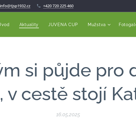
info@tjsp1932.cz
+420 720 225 460
Úvod
Aktuality
JUVENA CUP
Mužstva
Fotogal
ým si půjde pro d
 v cestě stojí K
16.05.2025