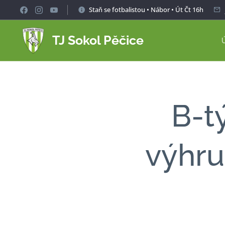
Staň se fotbalistou • Nábor • Út Čt 16h
TJ Sokol Pěčice
B-t
výhru,