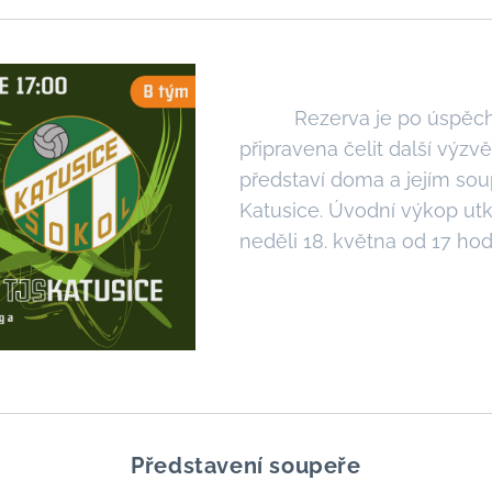
Rezerva je po úspěchu
připravena čelit další výzvě
představí doma a jejím s
Katusice. Úvodní výkop ut
neděli 18. května od 17 hod
Představení soupeře