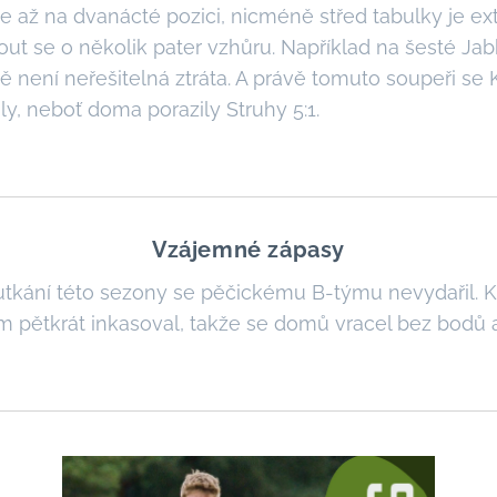
ž na dvanácté pozici, nicméně střed tabulky je e
out se o několik pater vzhůru. Například na šesté Ja
 není neřešitelná ztráta. A právě tomuto soupeři se 
ly, neboť doma porazily Struhy 5:1.
Vzájemné zápasy
í této sezony se pěčickému B-týmu nevydařil. Ka
m pětkrát inkasoval, takže se domů vracel bez bodů 