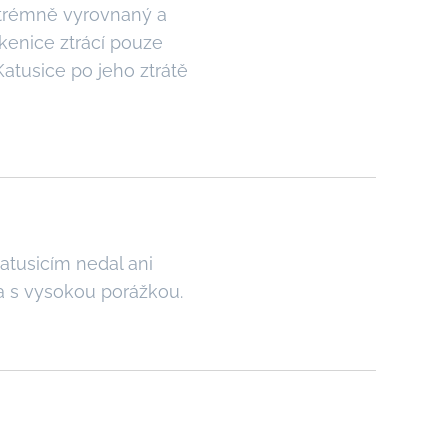
xtrémně vyrovnaný a
bkenice ztrácí pouze
Katusice po jeho ztrátě
tusicím nedal ani
a s vysokou porážkou.