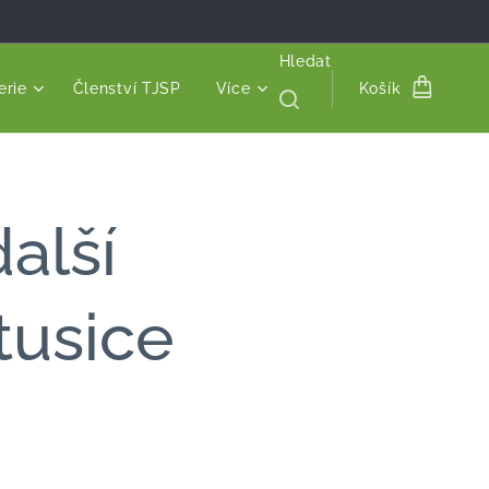
Hledat
erie
Členství TJSP
Více
Košík
alší
atusice