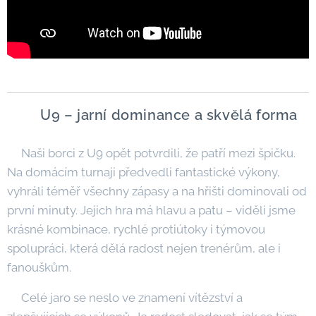
🦁 U9 – jarní dominance a skvělá forma
Naši borci z U9 opět potvrdili, že patří mezi špičku.
Na domácím turnaji předvedli fantastické výkony,
vyhráli téměř všechny zápasy a na hřišti dominovali od
první minuty. Jejich hra má hlavu a patu – viděli jsme
krásné kombinace, rychlé protiútoky i týmovou
spolupráci, která dělá radost nejen trenérům, ale i
fanouškům.
Celé jaro se neslo ve znamení vítězství a