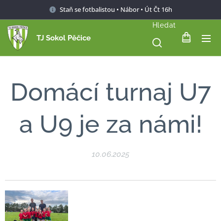
Staň se fotbalistou • Nábor • Út Čt 16h
Hledat
TJ Sokol Pěčice
Domácí turnaj U7
a U9 je za námi!
10.06.2025