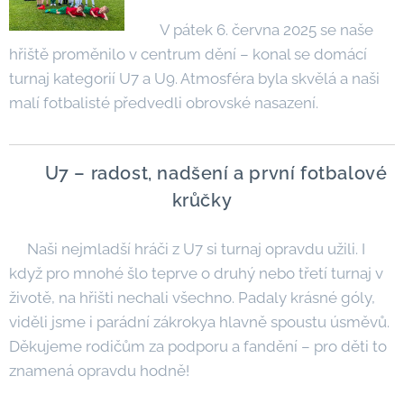
V pátek 6. června 2025 se naše
hřiště proměnilo v centrum dění – konal se domácí
turnaj kategorií U7 a U9. Atmosféra byla skvělá a naši
malí fotbalisté předvedli obrovské nasazení.
🐣 U7 – radost, nadšení a první fotbalové
krůčky
Naši nejmladší hráči z U7 si turnaj opravdu užili. I
když pro mnohé šlo teprve o druhý nebo třetí turnaj v
životě, na hřišti nechali všechno. Padaly krásné góly,
viděli jsme i parádní zákrokya hlavně spoustu úsměvů.
Děkujeme rodičům za podporu a fandění – pro děti to
znamená opravdu hodně!