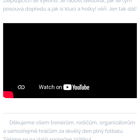
zlepšujících se výkonů. Je radost sledovat, jak se tým
posouvá dopředu a jak si kluci a holky! věří. Jen tak dál!
Děkujeme všem trenérům, rodičům, organizátorům
a samozřejmě hráčům za skvělý den plný fotbalu.
Těšíme se na další společné zážitky!