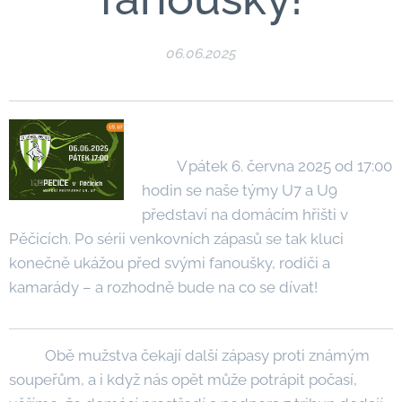
06.06.2025
V pátek 6. června 2025 od 17:00
hodin se naše týmy U7 a U9
představí na domácím hřišti v
Pěčicích. Po sérii venkovních zápasů se tak kluci
konečně ukážou před svými fanoušky, rodiči a
kamarády – a rozhodně bude na co se dívat!
Obě mužstva čekají další zápasy proti známým
soupeřům, a i když nás opět může potrápit počasí,