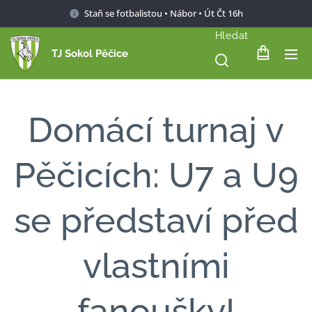
Staň se fotbalistou • Nábor • Út Čt 16h
Hledat
TJ Sokol Pěčice
Domácí turnaj v
Pěčicích: U7 a U9
se představí před
vlastními
fanoušky!