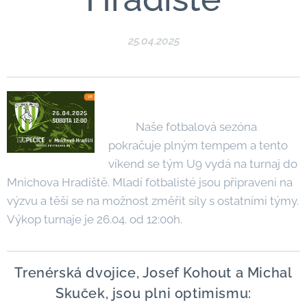
25.04.2025
Naše fotbalová sezóna
pokračuje plným tempem a tento
víkend se tým U9 vydá na turnaj do
Mnichova Hradiště. Mladí fotbalisté jsou připraveni na
výzvu a těší se na možnost změřit síly s ostatními týmy.
Výkop turnaje je 26.04. od 12:00h.
Trenérská dvojice, Josef Kohout a Michal
Skuček, jsou plni optimismu: