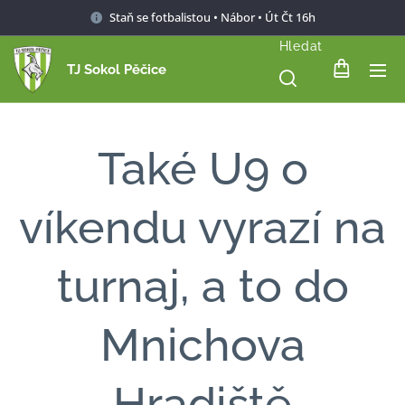
Staň se fotbalistou • Nábor • Út Čt 16h
Hledat
TJ Sokol Pěčice
Také U9 o
víkendu vyrazí na
turnaj, a to do
Mnichova
Hradiště