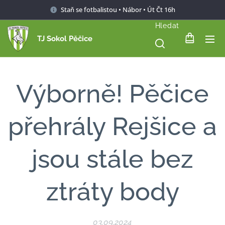
Staň se fotbalistou • Nábor • Út Čt 16h
Hledat
TJ Sokol Pěčice
Výborně! Pěčice
přehrály Rejšice a
jsou stále bez
ztráty body
03.09.2024