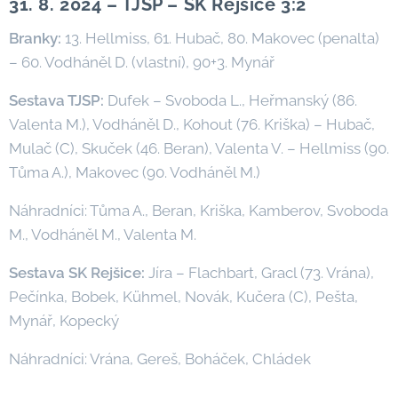
31. 8. 2024 – TJSP – SK Rejšice 3:2
Branky:
13. Hellmiss, 61. Hubač, 80. Makovec (penalta)
– 60. Vodháněl D. (vlastní), 90+3. Mynář
Sestava TJSP:
Dufek – Svoboda L., Heřmanský (86.
Valenta M.), Vodháněl D., Kohout (76. Kriška) – Hubač,
Mulač (C), Skuček (46. Beran), Valenta V. – Hellmiss (90.
Tůma A.), Makovec (90. Vodháněl M.)
Náhradníci: Tůma A., Beran, Kriška, Kamberov, Svoboda
M., Vodháněl M., Valenta M.
Sestava SK Rejšice:
Jíra – Flachbart, Gracl (73. Vrána),
Pečínka, Bobek, Kühmel, Novák, Kučera (C), Pešta,
Mynář, Kopecký
Náhradníci: Vrána, Gereš, Boháček, Chládek