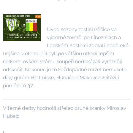
Úvod sezony zastihl Pěčice ve
výborné formě, po Líbeznicích a
Labském Kostelci zdolal i nedaleké
Rejšice. Zeleno-bílí byli po většinu utkání lepším
celkem, ovšem svému soupeři nedokázali výrazněji
odskočit. Nakonec je to každopádně mrzet nemuselo,
díky gólům Hellmisse, Hubače a Makovce zvítězili
poměrem 3:2.
Vítězné derby hodnotil střelec druhé branky Miroslav
Hubač: